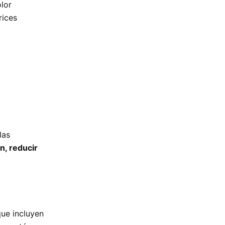
olor
rices
a
las
n, reducir
ue incluyen