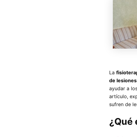
La
fisioter
de lesiones
ayudar a los
artículo, ex
sufren de l
¿Qué e