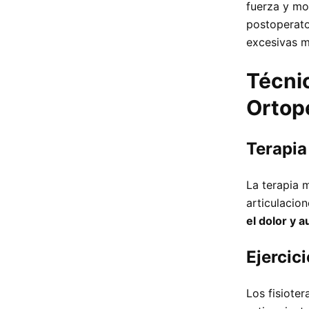
fuerza y mo
postoperator
excesivas m
Técnic
Ortop
Terapia
La terapia 
articulacio
el dolor y 
Ejercic
Los fisiote