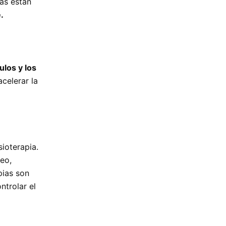
mas están
.
los y los
acelerar la
sioterapia.
neo,
pias son
ntrolar el