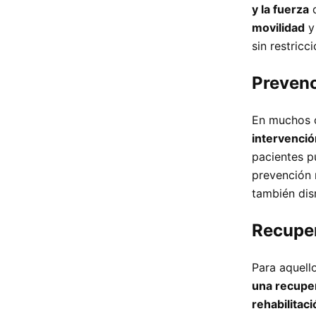
y la fuerza
d
movilidad
y 
sin restricc
Prevenc
En muchos c
intervenció
pacientes pu
prevención 
también dis
Recuper
Para aquell
una recupe
rehabilitac