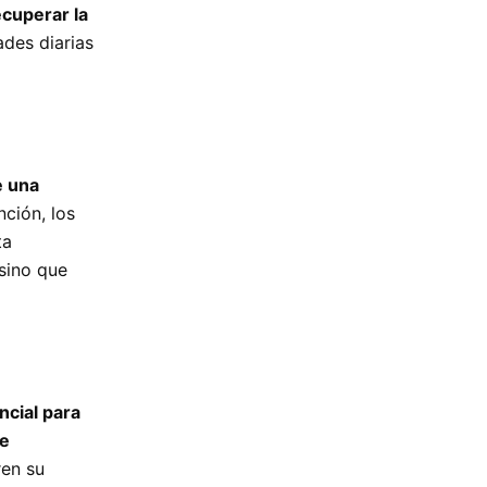
ecuperar la
ades diarias
e una
nción, los
ta
sino que
ncial para
e
ren su