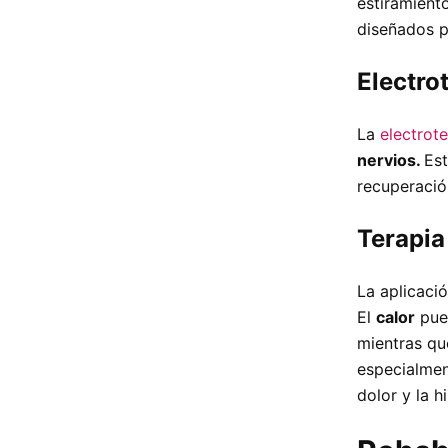
estiramiento
diseñados p
Electro
La
electrote
nervios.
Est
recuperació
Terapi
La aplicació
El
calor
pue
mientras qu
especialment
dolor y la h