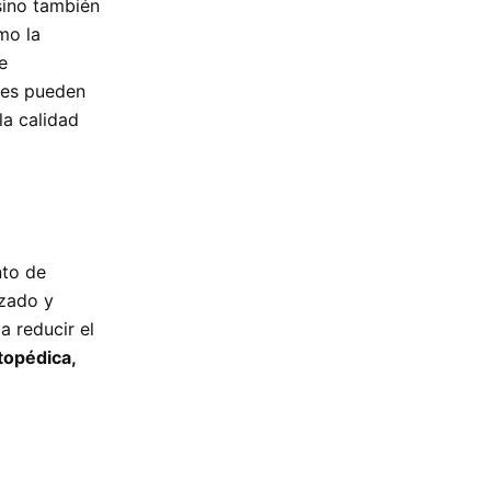
 sino también
mo la
e
res pueden
la calidad
nto de
zado y
a reducir el
topédica,