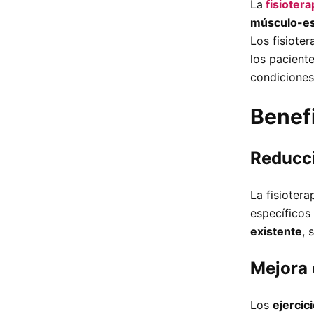
La
fisiotera
músculo-es
Los fisiote
los paciente
condiciones
Benefi
Reducci
La fisiotera
específicos 
existente
, 
Mejora 
Los
ejercic