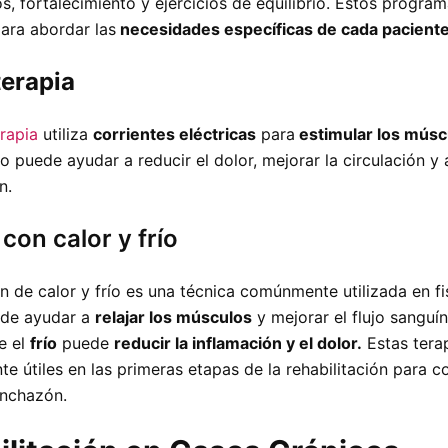
s, fortalecimiento y ejercicios de equilibrio. Estos progra
ara abordar las
necesidades específicas de cada paciente
terapia
rapia
utiliza
corrientes eléctricas
para
estimular los múscu
o puede ayudar a reducir el dolor, mejorar la circulación y 
n.
a
con calor y frío
n de calor y frío es una técnica comúnmente utilizada en fi
de ayudar a
relajar los músculos
y mejorar el flujo sanguí
e el
frío
puede
reducir la inflamación y el dolor.
Estas tera
e útiles en las primeras etapas de la rehabilitación para co
inchazón.